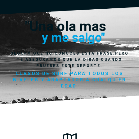
"Una ola mas
y me salgo"
SEGURO QUE NO CONOCES ESTA FRASE,PERO
TE ASEGURAMOS QUE LA DIRAS CUANDO
PRUEBES ESTE DEPORTE.
CURSOS DE SURF PARA TODOS LOS
NIVELES Y ADAPTADOS A CUALQUIER
EDAD.